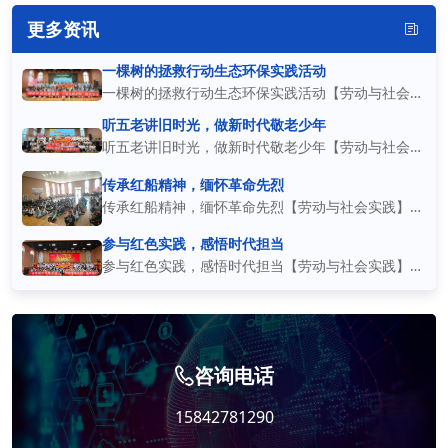
更多资讯
一棵树的拯救行动生态环保实践活动
一棵树的拯救行动生态环保实践活动【劳动与社会实
践】 本次“一棵树的拯救行动”生态环保主题实践活
听五老讲旧时光，做新时代敬老少年
听五老讲旧时光，做新时代敬老少年【劳动与社会实
动，以理念宣讲、承诺践行的形式开展，引导学生建
践】 本次敬老公益实践活动顺利开展，众多中学生
立生态保护的思想认知。活动现场，全体学生共同学
传承红船精神，缅怀革命先烈
参与本次主题活动。活动现场邀请老一辈长者讲述过
习
传承红船精神，缅怀革命先烈【劳动与社会实践】
往岁月的生活经历与奋斗故事，同学们齐聚活动大厅
同学们围坐一堂，手折红色纸船，以质朴庄重的方式
参与红色实践，感悟时代担当
认真聆听，深
追思革命先辈，赓续百年红色薪火。指尖的纸船承载
参与红色实践，感悟时代担当【劳动与社会实践】
着历史的重量，也承载着少年对先辈的崇敬与对初心
一场沉浸式红色主题实践，为少年们打开了触摸历
的铭记
史、传承精神的窗口。同学们相聚于此，在浓厚的红
色氛围中重温初心历程，聆听先辈奋斗故事，厚植家
咨询电话
国赤诚之
15842781290