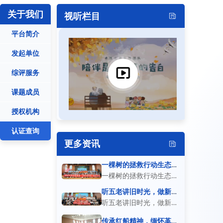
关于我们
视听栏目
平台简介
发起单位
综评服务
课题成员
授权机构
认证查询
更多资讯
一棵树的拯救行动生态环
保实践活动
一棵树的拯救行动生态环
保实践活动【劳动与社会
听五老讲旧时光，做新时
代敬老少年
听五老讲旧时光，做新时
实践】 本次“一棵树的拯
代敬老少年【劳动与社会
救行动”生态环保主题实
传承红船精神，缅怀革命