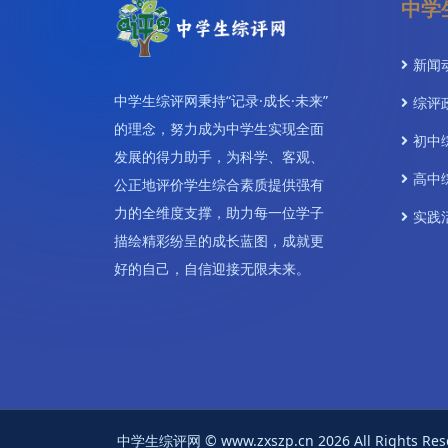
中学
新闻
中学生综评网秉持“记录·成长·未来”
综评
的理念，努力成为中学生实现全面
初中
发展的得力助手，为科学、客观、
高中
公正地评价学生综合素质提供强有
力的全维度支撑，助力每一位学子
实践
描绘精彩纷呈的成长蓝图，成就更
视频
好的自己，自信迎接无限未来。
聚焦
AI赋
关于
中学生综评网 © www.zxszp.cn 2026 All R