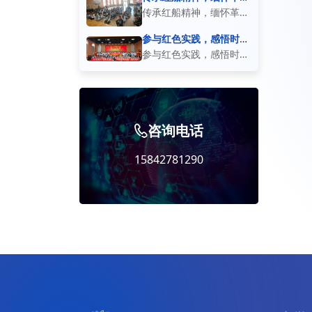
先烈
实践】 本次敬老公益实
践活动，以理念宣讲、承
传承红船精神，缅怀革命
践活动顺利开展，众多中
诺践行的形式开展，引导
先烈【劳动与社会实践】
参与红色实践，感悟时代
学生参与本次主题活动。
担当
学生建立生态保护的思想
同学们围坐一堂，手折红
参与红色实践，感悟时代
活动现场邀请老一辈长者
认知。活动现场，全体学
色纸船，以质朴庄重的方
担当【劳动与社会实践】
讲述过往岁月的生活经历
生共同学习
式追思革命先辈，赓续百
一场沉浸式红色主题实
与奋斗故事，同学们齐聚
年红色薪火。指尖的纸船
践，为少年们打开了触摸
活动大厅认真聆听，深
咨询电话
承载着历史的重量，也承
历史、传承精神的窗口。
载着少年对先辈的崇敬与
同学们相聚于此，在浓厚
15842781290
对初心的铭记
的红色氛围中重温初心历
程，聆听先辈奋斗故事，
厚植家国赤诚之