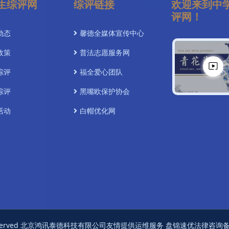
生综评网
综评链接
欢迎来到中
评网！
动态
馨德全媒体宣传中心
政策
普法志愿服务网
综评
福全爱心团队
综评
黑嘴欧保护协会
活动
白帽优化网
展播
心理
能
我们
ights Reserved 北京鸿讯泰德科技有限公司友情提供运维服务 盘锦速优法律咨询