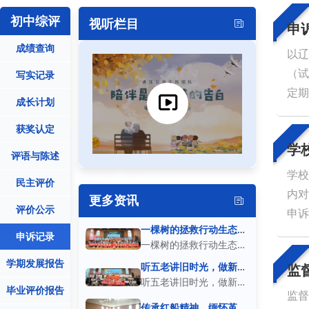
初中综评
视听栏目
申
成绩查询
以辽
（试
写实记录
定期
成长计划
标的
获奖认定
学
评语与陈述
学校
民主评价
内对
更多资讯
评价公示
申诉
一棵树的拯救行动生态环
确性
申诉记录
保实践活动
一棵树的拯救行动生态环
学期发展报告
保实践活动【劳动与社会
听五老讲旧时光，做新时
监
代敬老少年
听五老讲旧时光，做新时
实践】 本次“一棵树的拯
毕业评价报告
监督
代敬老少年【劳动与社会
救行动”生态环保主题实
传承红船精神，缅怀革命