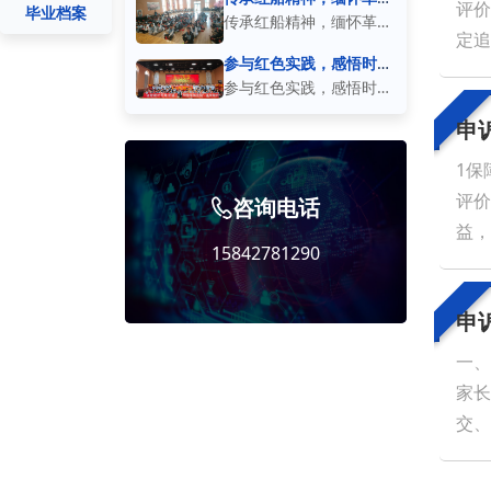
评价
毕业档案
先烈
实践】 本次敬老公益实
践活动，以理念宣讲、承
传承红船精神，缅怀革命
定追
践活动顺利开展，众多中
诺践行的形式开展，引导
先烈【劳动与社会实践】
参与红色实践，感悟时代
学生参与本次主题活动。
担当
学生建立生态保护的思想
同学们围坐一堂，手折红
参与红色实践，感悟时代
活动现场邀请老一辈长者
认知。活动现场，全体学
色纸船，以质朴庄重的方
担当【劳动与社会实践】
申
讲述过往岁月的生活经历
生共同学习
式追思革命先辈，赓续百
一场沉浸式红色主题实
1保
与奋斗故事，同学们齐聚
年红色薪火。指尖的纸船
践，为少年们打开了触摸
评价
活动大厅认真聆听，深
咨询电话
承载着历史的重量，也承
历史、传承精神的窗口。
益，
载着少年对先辈的崇敬与
同学们相聚于此，在浓厚
15842781290
及时
对初心的铭记
的红色氛围中重温初心历
保证
程，聆听先辈奋斗故事，
申
促
厚植家国赤诚之
一、
家长
交、
使用
诉的