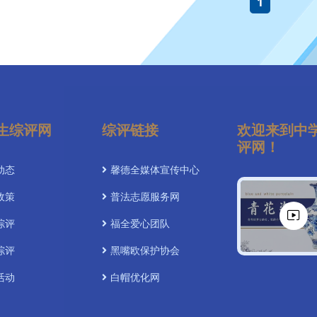
1
生综评网
综评链接
欢迎来到中
评网！
动态
馨德全媒体宣传中心
政策
普法志愿服务网
综评
福全爱心团队
综评
黑嘴欧保护协会
活动
白帽优化网
展播