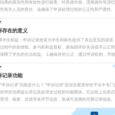
结果的真实性和有效性进行核查。对弄虚作假、违规操作等违纪
究有关人员的责任。这确保了申诉处理过程的公正性和严肃性。
诉存在的意义
障学生权益：申诉记录政策为学生和家长提供了表达意见的渠道
过程中的知情权、参与权和监督权，避免因评价失误或不公正而
保障了学生的合法权益。 2.确保评价公正：通过申诉机制，学
发现并纠正评价过程中可能存在的问题，如评价标准不一致、数
综合素质评价结果的公正性和客观性，使评价能够真实反映学生的
诉记录功能
“申诉记录”功能是什么？ “申诉记录”是综合素质评价平台中专
对评价结果提出异议及处理全过程的功能模块。它以线上化形式
受理、核查、反馈等各环节信息，形成可追溯的完整记录链条。 
流程 1. 发起申诉前查看历史记录点击平台中的“申诉记录”，可
历史信息（如申诉时间、涉及评价项、处理状态、最终结果等）