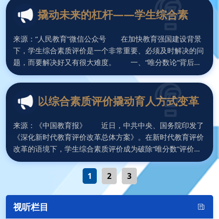
个基于事实、易于使用、具有权威性和公信力的新的综合评
撬动未来的杠杆——学生综合素质
价体系，其评价结果才能在高校招生中具有重要的参考价
评价改革突围
值。 新的综合素质评价体系强调基于
来源：“人民教育”微信公众号 在加快教育强国建设背景
下，学生综合素质评价是一个非常重要、必须及时解决的问
题，而要解决好又有很大难度。 一、“唯分数论”背后是
“活生生的人”的缺席 今天的学业水平考试、中考高考正
在从知识点过关走向能力为重、素养立意，这不能不说是一
种进步。但是无论纸笔测验怎么改进，它只是学生某些方面
以综合素质评价撬动育人方式变革
素质的反映，不能代表一切，更不能与活生生的人画等号。
通过考试鉴别人的某些能力水平有
来源：《中国教育报》 近日，中共中央、国务院印发了
《深化新时代教育评价改革总体方案》。在新时代教育评价
改革的语境下，学生综合素质评价成为破除“唯分数”评价痼
疾，改善学生评价生态，促进学生全面而个性化发展，进而
助推学校“转变育人方式”的重要举措与关键路径。具体而
1
2
3
言，包括以下三个方面的价值诉求和教育意蕴。 综合素
质评价是学校落实立德树人根本任务的重要手段。基于立德
视听栏目
树人的内涵和要求，其强调学生作为一