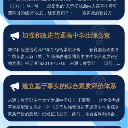
〔2021〕581号 您提出的“关于把戏曲纳入美育中考可
选科目的建议”收悉，现答复如下： 落实党的教育方
针，全面实施素质教育，促进学生全面发展，必须重视艺术
教育，不断提升学生的艺术素养。教育部高度重视加强艺术
教育和美育考试评价工作，近年来，采取了一系列政策措
加强和改进普通高中学生综合素质
施，着力提高中小学美育质量。 一、关于加强美育教
评价
学 目前，我国中小学均
加强和改进普通高中学生综合素质评价——教育部基础教育
二司负责人就《关于加强和改进普通高中学生综合素质评价
的意见》答记者问2014-12-16 来源：教育部 日前，
教育部印发了《关于加强和改进普通高中学生综合素质评价
的意见》（以下简称《意见》），这是《国务院关于深化考
试招生制度改革的实施意见》的重要配套政策。《意见》出
建立基于事实的综合素质评价体系
台的背景与意义是什么？有哪些主要政策要点以及如何贯彻
落实？教
来源：教育部清华大学附属中学校长 王殿军 作为高考改
革重要配套文件之一的《关于加强和改进普通高中学生综合
素质评价的意见》已经正式发布。此前，社会各界对综合素
质评价如何实施的问题比较担忧，认为现行的高中生综合素
质评价难以满足改革的需求，不具备参考价值。只有建立一