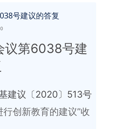
038号建议的答复
10
议第6038号建
复
基建议〔2020〕513号
行创新教育的建议”收