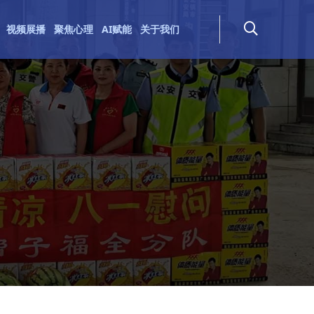
视频展播
聚焦心理
AI赋能
关于我们