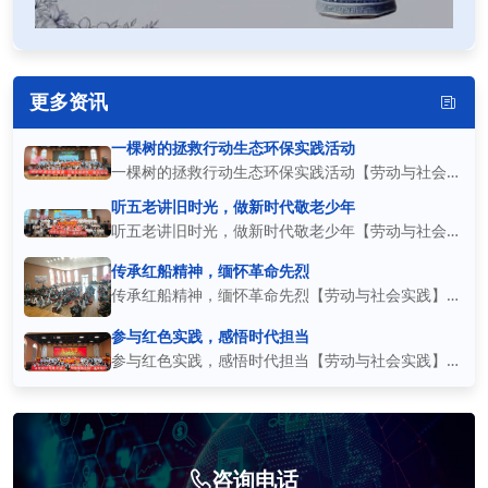
更多资讯
一棵树的拯救行动生态环保实践活动
一棵树的拯救行动生态环保实践活动【劳动与社会实
践】 本次“一棵树的拯救行动”生态环保主题实践活
听五老讲旧时光，做新时代敬老少年
听五老讲旧时光，做新时代敬老少年【劳动与社会实
动，以理念宣讲、承诺践行的形式开展，引导学生建
践】 本次敬老公益实践活动顺利开展，众多中学生
立生态保护的思想认知。活动现场，全体学生共同学
传承红船精神，缅怀革命先烈
参与本次主题活动。活动现场邀请老一辈长者讲述过
习
传承红船精神，缅怀革命先烈【劳动与社会实践】
往岁月的生活经历与奋斗故事，同学们齐聚活动大厅
同学们围坐一堂，手折红色纸船，以质朴庄重的方式
参与红色实践，感悟时代担当
认真聆听，深
追思革命先辈，赓续百年红色薪火。指尖的纸船承载
参与红色实践，感悟时代担当【劳动与社会实践】
着历史的重量，也承载着少年对先辈的崇敬与对初心
一场沉浸式红色主题实践，为少年们打开了触摸历
的铭记
史、传承精神的窗口。同学们相聚于此，在浓厚的红
色氛围中重温初心历程，聆听先辈奋斗故事，厚植家
咨询电话
国赤诚之